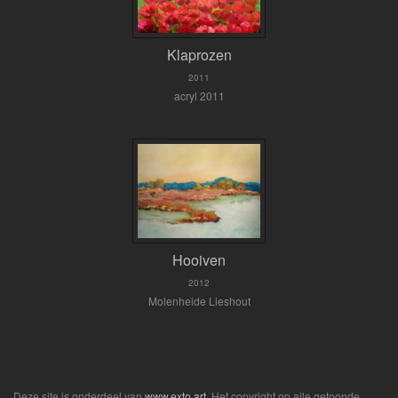
Klaprozen
2011
acryl 2011
Hooiven
2012
Molenheide Lieshout
Deze site is onderdeel van
www.exto.art
. Het copyright op alle getoonde